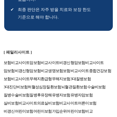
최종 판단은 자주 받을 치료와 보장 한도
기준으로 해야 합니다.
[ 패밀리사이트 ]
보험비교사이트
암보험비교사이트
비갱신형암보험비교사이트
암보험비갱신형
암보험비교
생명보험보험비교사이트
종합건강보험
보험비교사이트
무해지환급형
무해지보험
3대질병보험
3대진단비보험
허혈성심장질환보험
뇌혈관질환보험
수술비보험
질병수술비보험
질병후유장해
유병자보험
유병자암보험
실비보험비교사이트
의료실비보험비교사이트
어른이보험
비갱신어린이보험
어린이보험가입순위
어린이보험비교